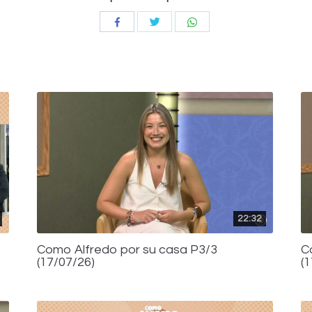
Compartir
Compartir
Compartir
con
con
con
Twitter
WhatsApp
Facebook
22:32
Como Alfredo por su casa P3/3
C
(17/07/26)
(