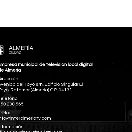
mpresa municipal de televisión local digital
de Almería
Dirección
venida del Toyo s/n, Edificio Singular El
Toyo-Retamar (Almería) C.P. 04131
Teléfono
950 208 565
-Mail
info@interalmeriatv.com
Información