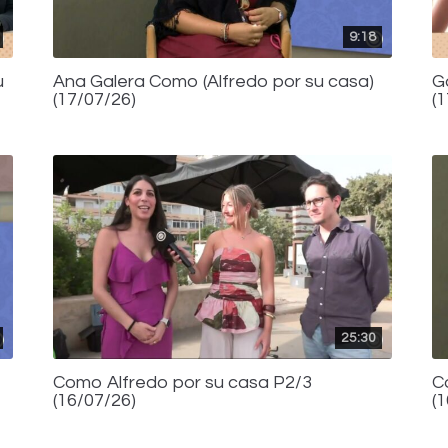
9:18
u
Ana Galera Como (Alfredo por su casa)
G
(17/07/26)
(
25:30
Como Alfredo por su casa P2/3
C
(16/07/26)
(