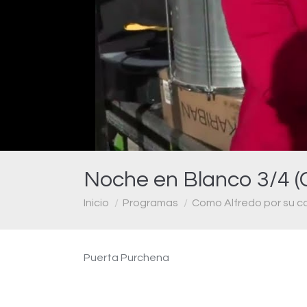
Noche en Blanco 3/4 (
Estás aquí:
Inicio
Programas
Como Alfredo por su c
Puerta Purchena