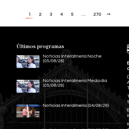
1
2
3
4
5
…
270
Últimos programas
Noticias Interalmería Noche
(05/08/26)
E
Noticias Interalmería Mediodía
A
(05/08/26)
Noticias Interalmería (04/08/26)
E