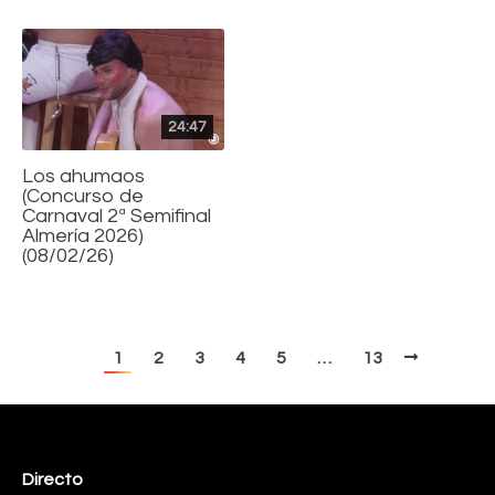
24:47
Los ahumaos
(Concurso de
Carnaval 2ª Semifinal
Almería 2026)
(08/02/26)
1
2
3
4
5
…
13
Directo