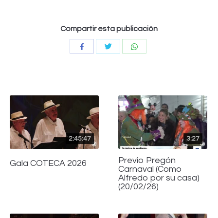
Compartir esta publicación
Compartir
Compartir
Compartir
con
con
con
Twitter
WhatsApp
Facebook
2:45:47
3:27
Previo Pregón
Gala COTECA 2026
Carnaval (Como
Alfredo por su casa)
(20/02/26)