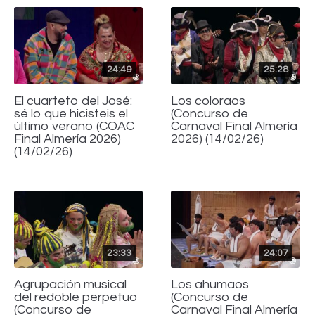
24:49
25:28
El cuarteto del José:
Los coloraos
sé lo que hicisteis el
(Concurso de
último verano (COAC
Carnaval Final Almería
Final Almería 2026)
2026) (14/02/26)
(14/02/26)
23:33
24:07
Agrupación musical
Los ahumaos
del redoble perpetuo
(Concurso de
(Concurso de
Carnaval Final Almería