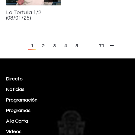
La Tertulia 1/2
(08/01/25)
1
2
3
4
5
…
71
Directo
Noticias
Programación
Programas
A la Carta
Vídeos