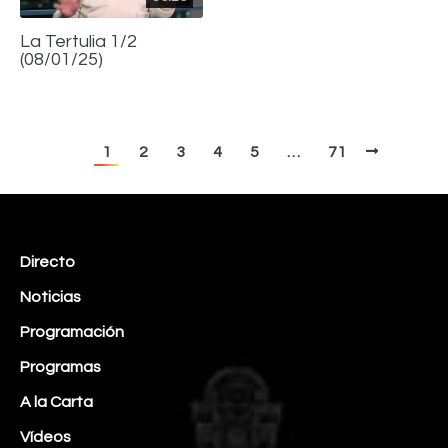
La Tertulia 1/2
(08/01/25)
1
2
3
4
5
…
71
Directo
Noticias
Programación
Programas
A la Carta
Vídeos