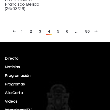
Francisco Bellido
(26/03/26)
1
2
3
4
5
6
…
86
Directo
Noticias
Programación
Programas
A la Carta
Vídeos
InteralmeríaTV