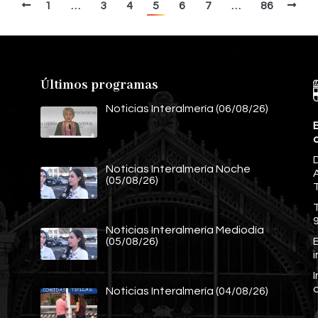
1
…
3
4
5
6
7
…
86
Últimos programas
Noticias Interalmería (06/08/26)
E
Noticias Interalmería Noche
A
(05/08/26)
Noticias Interalmería Mediodía
E
(05/08/26)
Noticias Interalmería (04/08/26)