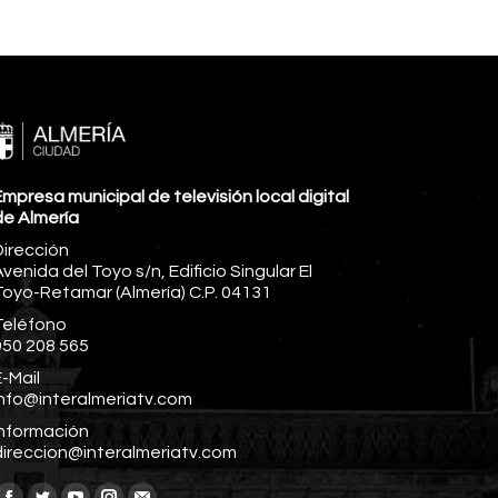
mpresa municipal de televisión local digital
de Almería
Dirección
venida del Toyo s/n, Edificio Singular El
Toyo-Retamar (Almería) C.P. 04131
Teléfono
950 208 565
-Mail
info@interalmeriatv.com
Información
direccion@interalmeriatv.com
Encuéntranos en: