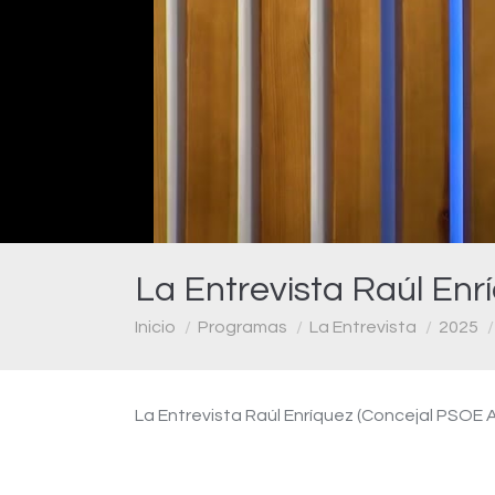
La Entrevista Raúl Enr
Estás aquí:
Inicio
Programas
La Entrevista
2025
La Entrevista Raúl Enríquez (Concejal PSOE A