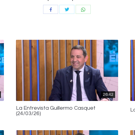
Compartir
Compartir
Compartir
con
con
con
Twitter
WhatsApp
Facebook
26:42
La Entrevista Guillermo Casquet
L
(24/03/26)