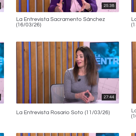
25:38
La Entrevista Sacramento Sánchez
L
(16/03/26)
(
27:44
L
La Entrevista Rosario Soto (11/03/26)
(