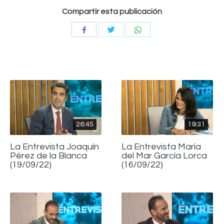
Compartir esta publicación
Compartir
Compartir
Compartir
con
con
con
Twitter
WhatsApp
Facebook
26:45
19:31
La Entrevista Joaquín
La Entrevista María
Pérez de la Blanca
del Mar García Lorca
(19/09/22)
(16/09/22)