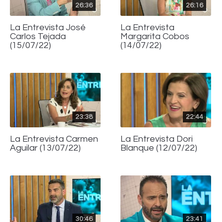
26:36
26:16
La Entrevista José
La Entrevista
Carlos Tejada
Margarita Cobos
(15/07/22)
(14/07/22)
23:38
22:44
La Entrevista Carmen
La Entrevista Dori
Aguilar (13/07/22)
Blanque (12/07/22)
30:46
23:41