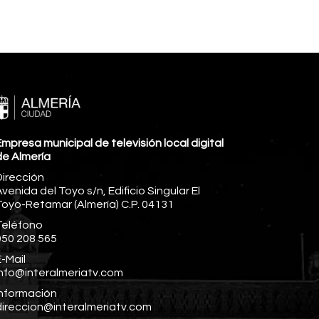
mpresa municipal de televisión local digital
de Almería
Dirección
venida del Toyo s/n, Edificio Singular El
Toyo-Retamar (Almería) C.P. 04131
Teléfono
950 208 565
-Mail
info@interalmeriatv.com
Información
direccion@interalmeriatv.com