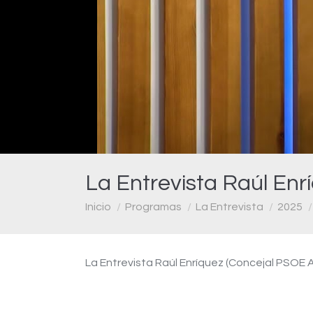
La Entrevista Raúl Enr
Estás aquí:
Inicio
Programas
La Entrevista
2025
La Entrevista Raúl Enríquez (Concejal PSOE A