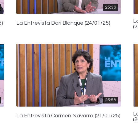
25:36
L
5)
La Entrevista Dori Blanque (24/01/25)
(
25:58
L
La Entrevista Carmen Navarro (21/01/25)
(