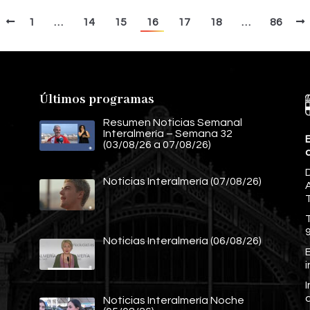
1
…
14
15
16
17
18
…
86
Últimos programas
Resumen Noticias Semanal
Interalmería – Semana 32
E
(03/08/26 a 07/08/26)
Noticias Interalmería (07/08/26)
A
Noticias Interalmería (06/08/26)
E
Noticias Interalmería Noche