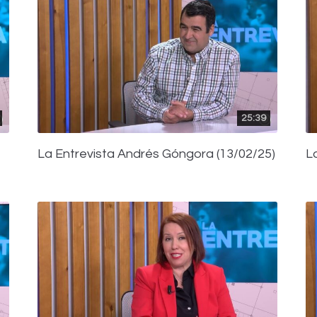
25:39
La Entrevista Andrés Góngora (13/02/25)
L