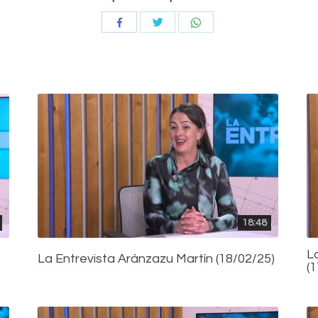
Compartir
Compartir
Compartir
con
con
con
Twitter
WhatsApp
Facebook
18:48
L
La Entrevista Aránzazu Martín (18/02/25)
(