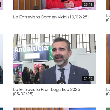
25:43
L
La Entrevista Carmen Vidal (10/02/25)
(
21:40
La Entrevista Fruit Logistica 2025
L
(05/02/25)
(