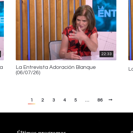
22:33
ca
La Entrevista Adoración Blanque
L
(06/07/26)
1
2
3
4
5
…
86