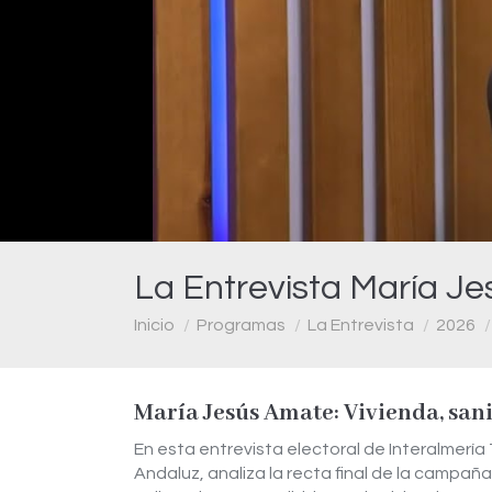
La Entrevista María J
Estás aquí:
Inicio
Programas
La Entrevista
2026
María Jesús Amate: Vivienda, sa
En esta entrevista electoral de Interalmería
Andaluz, analiza la recta final de la campa