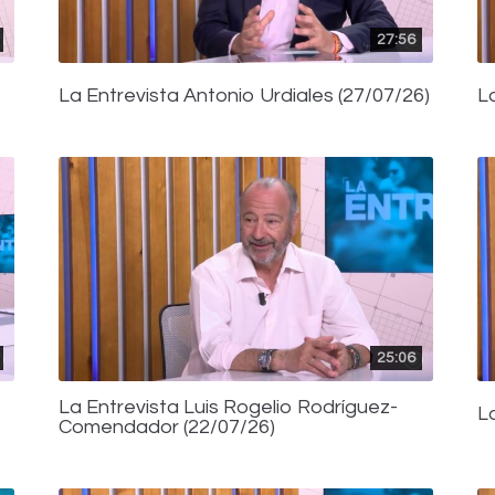
27:56
La Entrevista Antonio Urdiales (27/07/26)
L
25:06
La Entrevista Luis Rogelio Rodríguez-
L
Comendador (22/07/26)