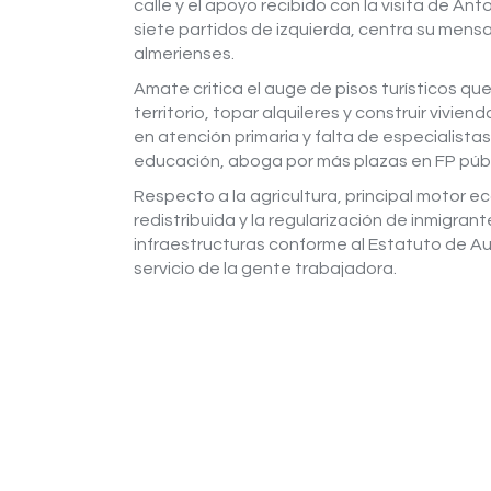
calle y el apoyo recibido con la visita de A
siete partidos de izquierda, centra su mensa
almerienses.
Amate critica el auge de pisos turísticos qu
territorio, topar alquileres y construir viv
en atención primaria y falta de especialist
educación, aboga por más plazas en FP públ
Respecto a la agricultura, principal motor 
redistribuida y la regularización de inmigra
infraestructuras conforme al Estatuto de Au
servicio de la gente trabajadora.