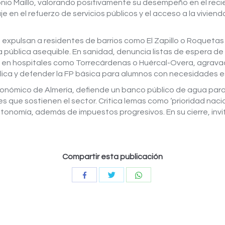
ntonio Maíllo, valorando positivamente su desempeño en el rec
je en el refuerzo de servicios públicos y el acceso a la vivie
e expulsan a residentes de barrios como El Zapillo o Roquetas
ienda pública asequible. En sanidad, denuncia listas de espera
as en hospitales como Torrecárdenas o Huércal-Overa, agravad
ica y defender la FP básica para alumnos con necesidades e
económico de Almería, defiende un banco público de agua par
ntes que sostienen el sector. Critica lemas como ‘prioridad na
tonomía, además de impuestos progresivos. En su cierre, invit
Compartir esta publicación
Compartir
Compartir
Compartir
con
con
con
Twitter
WhatsApp
Facebook