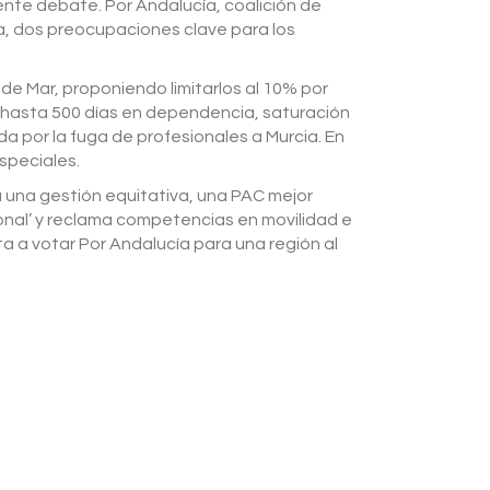
iente debate. Por Andalucía, coalición de
nda, dos preocupaciones clave para los
 de Mar, proponiendo limitarlos al 10% por
 de hasta 500 días en dependencia, saturación
a por la fuga de profesionales a Murcia. En
speciales.
a una gestión equitativa, una PAC mejor
cional’ y reclama competencias en movilidad e
a a votar Por Andalucía para una región al