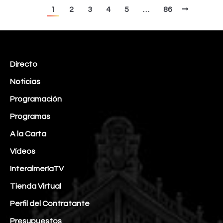
1
2
3
4
5
…
86
Directo
Noticias
Programación
Programas
A la Carta
Vídeos
InteralmeríaTV
Tienda Virtual
Perfil del Contratante
Presupuestos