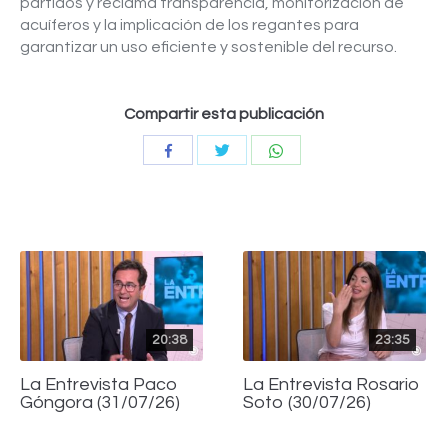
partidos y reclama transparencia, monitorización de
acuíferos y la implicación de los regantes para
garantizar un uso eficiente y sostenible del recurso.
Compartir esta publicación
Compartir
Compartir
Compartir
con
con
con
Twitter
WhatsApp
Facebook
20:38
23:35
La Entrevista Paco
La Entrevista Rosario
Góngora (31/07/26)
Soto (30/07/26)