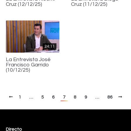
Cruz (12/12/25)
Cruz (11/12/25)
24:11
La Entrevista José
Francisco Garrido
(10/12/25)
1
…
5
6
7
8
9
…
86
Directo