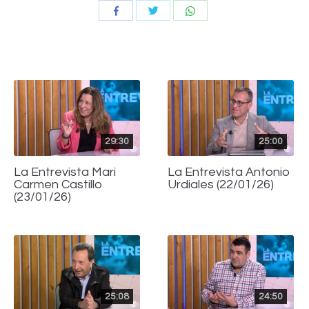
Compartir
Compartir
Compartir
con
con
con
Twitter
WhatsApp
Facebook
29:30
25:00
La Entrevista Mari
La Entrevista Antonio
Carmen Castillo
Urdiales (22/01/26)
(23/01/26)
25:08
24:50