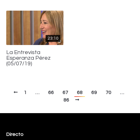
23:10
La Entrevista
Esperanza Pérez
(05/07/19)
1
…
66
67
68
69
70
…
86
Directo