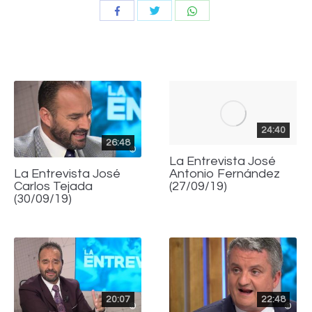
Compartir
Compartir
Compartir
con
con
con
Twitter
WhatsApp
Facebook
24:40
26:48
La Entrevista José
Antonio Fernández
La Entrevista José
(27/09/19)
Carlos Tejada
(30/09/19)
20:07
22:48