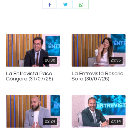
Compartir
Compartir
Compartir
con
con
con
Twitter
WhatsApp
Facebook
20:38
23:35
La Entrevista Paco
La Entrevista Rosario
Góngora (31/07/26)
Soto (30/07/26)
22:24
27:14