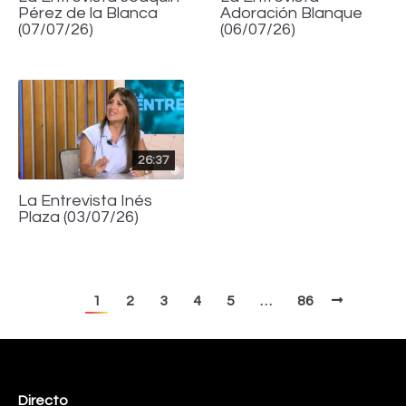
Pérez de la Blanca
Adoración Blanque
(07/07/26)
(06/07/26)
26:37
La Entrevista Inés
Plaza (03/07/26)
1
2
3
4
5
…
86
Directo