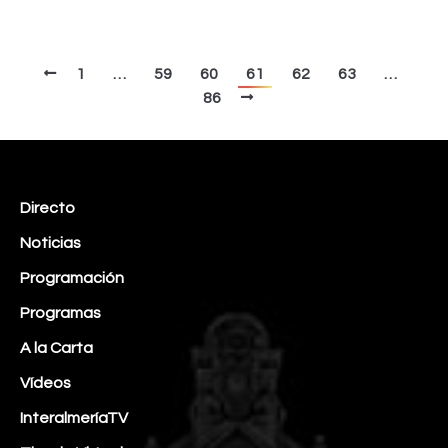
1
…
59
60
61
62
63
…
86
Directo
Noticias
Programación
Programas
A la Carta
Vídeos
InteralmeríaTV