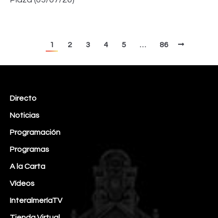
1
2
3
4
5
…
86
Directo
Noticias
Programación
Programas
A la Carta
Vídeos
InteralmeríaTV
Tienda Virtual