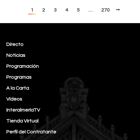
1
2
3
4
5
…
270
Directo
Noticias
Programación
Programas
A la Carta
Vídeos
InteralmeríaTV
Tienda Virtual
Perfil del Contratante