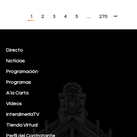
1
2
3
4
5
…
270
Directo
Noticias
Programación
Programas
A la Carta
Vídeos
InteralmeríaTV
Tienda Virtual
Perfil del Contratante