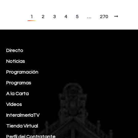
1
2
3
4
5
…
270
Directo
Noticias
Programación
Programas
A la Carta
Vídeos
InteralmeríaTV
Tienda Virtual
Perfil del Contratante