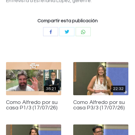
Entrevista a Estefanía López, gerente.
Compartir esta publicación
Compartir
Compartir
Compartir
con
con
con
Twitter
WhatsApp
Facebook
38:21
22:32
Como Alfredo por su
Como Alfredo por su
casa P1/3 (17/07/26)
casa P3/3 (17/07/26)