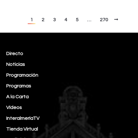
1
2
3
4
5
…
270
Directo
Noticias
Programación
Programas
A la Carta
Vídeos
InteralmeríaTV
Tienda Virtual