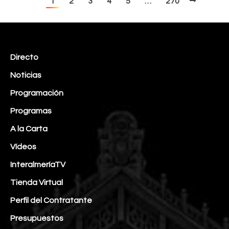
1
2
3
4
5
…
270
Directo
Noticias
Programación
Programas
A la Carta
Vídeos
InteralmeríaTV
Tienda Virtual
Perfil del Contratante
Presupuestos