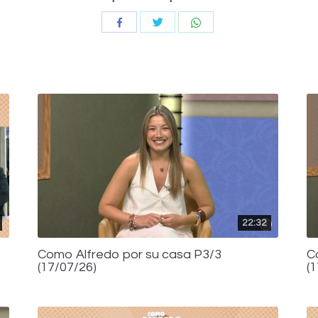
Compartir
Compartir
Compartir
con
con
con
Twitter
WhatsApp
Facebook
22:32
Como Alfredo por su casa P3/3
C
(17/07/26)
(