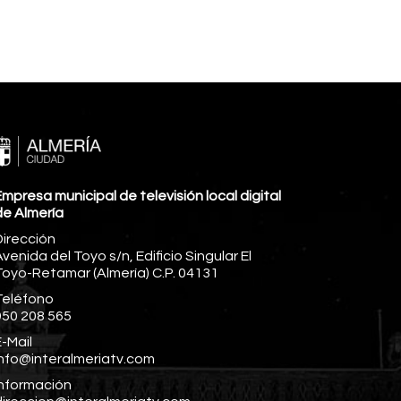
mpresa municipal de televisión local digital
de Almería
Dirección
venida del Toyo s/n, Edificio Singular El
Toyo-Retamar (Almería) C.P. 04131
Teléfono
950 208 565
-Mail
info@interalmeriatv.com
Información