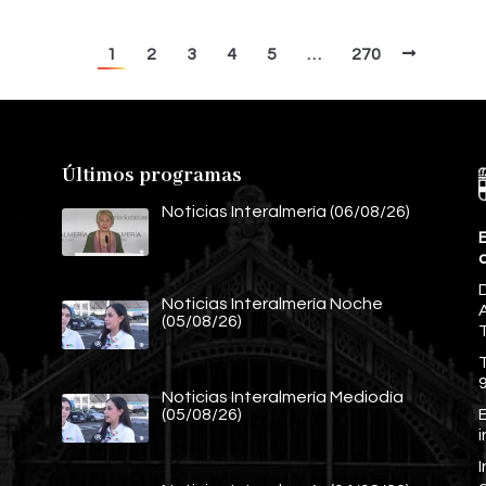
1
2
3
4
5
…
270
Últimos programas
Noticias Interalmería (06/08/26)
E
Noticias Interalmería Noche
A
(05/08/26)
Noticias Interalmería Mediodía
E
(05/08/26)