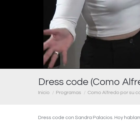
Dress code (Como Alfre
Estás aquí:
Inicio
Programas
Como Alfredo por su c
Dress code con Sandra Palacios. Hoy habla