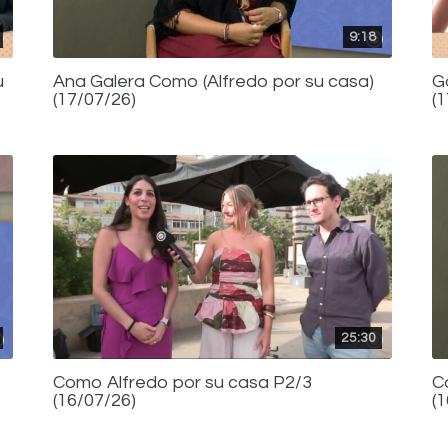
9:18
u
Ana Galera Como (Alfredo por su casa)
G
(17/07/26)
(
25:30
Como Alfredo por su casa P2/3
C
(16/07/26)
(