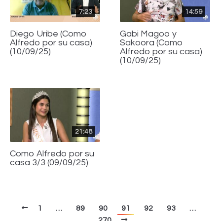
7:23
14:59
Diego Uribe (Como
Gabi Magoo y
Alfredo por su casa)
Sakoora (Como
(10/09/25)
Alfredo por su casa)
(10/09/25)
21:48
Como Alfredo por su
casa 3/3 (09/09/25)
1
…
89
90
91
92
93
…
270