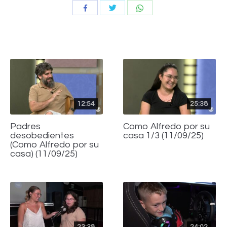
Compartir
Compartir
Compartir
con
con
con
Twitter
WhatsApp
Facebook
12:54
25:38
Padres
Como Alfredo por su
desobedientes
casa 1/3 (11/09/25)
(Como Alfredo por su
casa) (11/09/25)
23:38
24:02