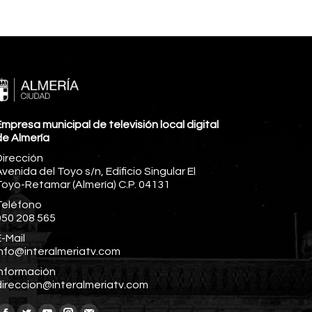
mpresa municipal de televisión local digital
de Almería
Dirección
venida del Toyo s/n, Edificio Singular El
Toyo-Retamar (Almería) C.P. 04131
Teléfono
950 208 565
-Mail
info@interalmeriatv.com
Información
direccion@interalmeriatv.com
Encuéntranos en: