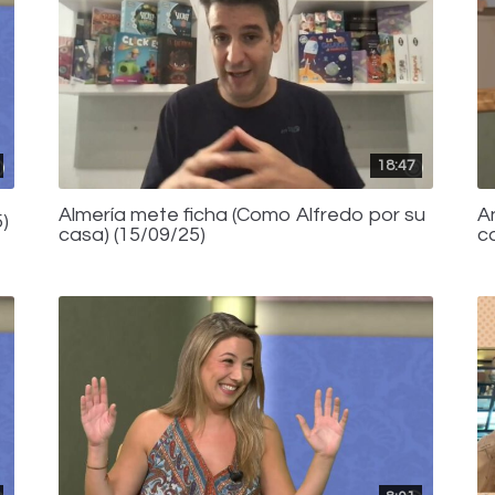
18:47
Almería mete ficha (Como Alfredo por su
A
)
casa) (15/09/25)
c