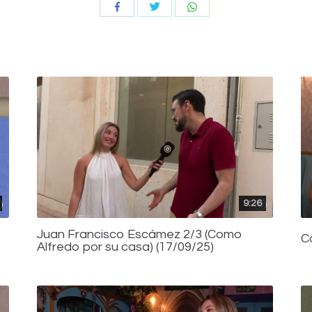
Compartir
Compartir
Compartir
con
con
con
Twitter
WhatsApp
Facebook
9:26
Juan Francisco Escámez 2/3 (Como
C
Alfredo por su casa) (17/09/25)