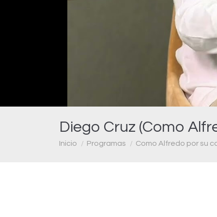
Diego Cruz (Como Alfre
Estás aquí:
Inicio
Programas
Como Alfredo por su c