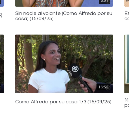
8:01
Sin nadie al volante (Como Alfredo por su
E
)
casa) (15/09/25)
c
16:52
M
Como Alfredo por su casa 1/3 (15/09/25)
p