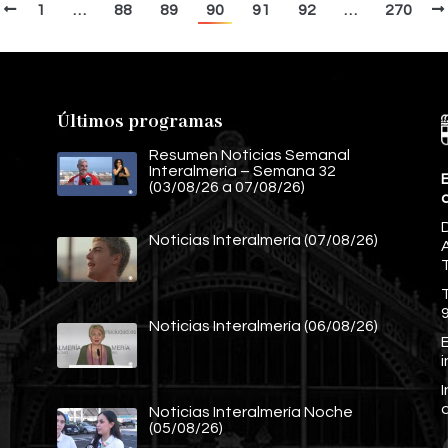
1
…
88
89
90
91
92
…
270
Últimos programas
Resumen Noticias Semanal
Interalmería – Semana 32
E
(03/08/26 a 07/08/26)
Noticias Interalmería (07/08/26)
A
Noticias Interalmería (06/08/26)
E
Noticias Interalmería Noche
(05/08/26)