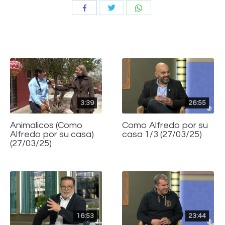
Compartir
Compartir
Compartir
con
con
con
Twitter
WhatsApp
Facebook
3:39
26:55
Animalicos (Como
Como Alfredo por su
Alfredo por su casa)
casa 1/3 (27/03/25)
(27/03/25)
16:53
23:44