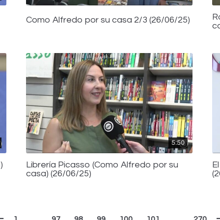
R
Como Alfredo por su casa 2/3 (26/06/25)
c
5:50
)
Librería Picasso (Como Alfredo por su
E
casa) (26/06/25)
(
1
…
97
98
99
100
101
…
270