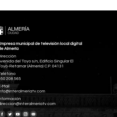
mpresa municipal de televisión local digital
de Almería
Dirección
venida del Toyo s/n, Edificio Singular El
Toyo-Retamar (Almería) C.P. 04131
Teléfono
950 208 565
-Mail
info@interalmeriatv.com
Información
direccion@interalmeriatv.com
Encuéntranos en: