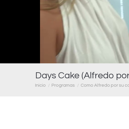
Days Cake (Alfredo por
Estás aquí:
Inicio
Programas
Como Alfredo por su c