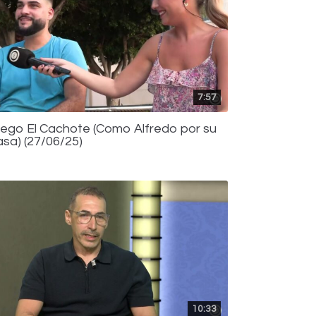
7:57
iego El Cachote (Como Alfredo por su
asa) (27/06/25)
10:33