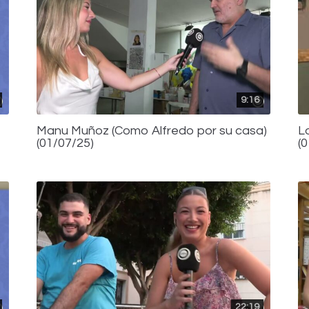
9:16
Manu Muñoz (Como Alfredo por su casa)
L
(01/07/25)
(
22:19