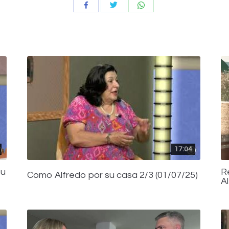
Compartir
Compartir
Compartir
con
con
con
Twitter
WhatsApp
Facebook
17:04
su
R
Como Alfredo por su casa 2/3 (01/07/25)
A