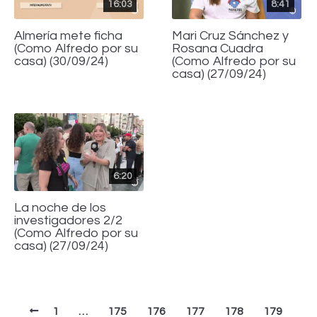
16:03
8:41
Almería mete ficha
Mari Cruz Sánchez y
(Como Alfredo por su
Rosana Cuadra
casa) (30/09/24)
(Como Alfredo por su
casa) (27/09/24)
6:20
La noche de los
investigadores 2/2
(Como Alfredo por su
casa) (27/09/24)
1
…
175
176
177
178
179