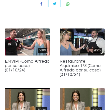
Compartir
Compartir
Compartir
con
con
con
Twitter
WhatsApp
Facebook
9:09
4:25
EMVIPI (Como Alfredo
Restaurante
por su casa)
Alquímico 1/3 (Como
(01/10/24)
Alfredo por su casa)
(01/10/24)
10:39
21:12