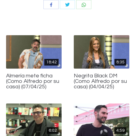
Compartir
Compartir
Compartir
con
con
con
Twitter
WhatsApp
Facebook
18:42
8:35
Almería mete ficha
Negrita Black DM
(Como Alfredo por su
(Como Alfredo por su
casa) (07/04/25)
casa) (04/04/25)
6:02
4:59