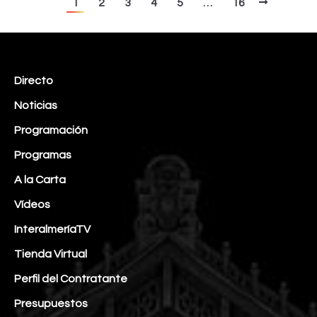
1
2
3
4
5
…
16
Directo
Noticias
Programación
Programas
A la Carta
Vídeos
InteralmeríaTV
Tienda Virtual
Perfil del Contratante
Presupuestos