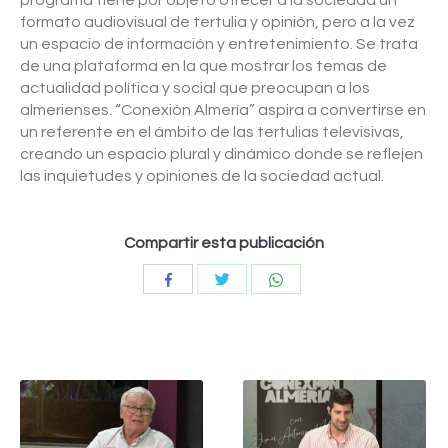
programa tiene por objeto ofrecer a la sociedad un
formato audiovisual de tertulia y opinión, pero a la vez
un espacio de información y entretenimiento. Se trata
de una plataforma en la que mostrar los temas de
actualidad política y social que preocupan a los
almerienses. “Conexión Almería” aspira a convertirse en
un referente en el ámbito de las tertulias televisivas,
creando un espacio plural y dinámico donde se reflejen
las inquietudes y opiniones de la sociedad actual.
Compartir esta publicación
Compartir
Compartir
Compartir
con
con
con
Twitter
WhatsApp
Facebook