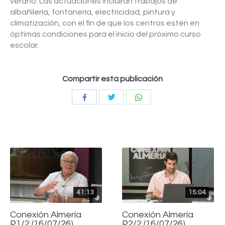
verano. Las actuaciones incluirán trabajos de
albañilería, fontanería, electricidad, pintura y
climatización, con el fin de que los centros estén en
óptimas condiciones para el inicio del próximo curso
escolar.
Compartir esta publicación
Compartir
Compartir
Compartir
con
con
con
Twitter
WhatsApp
Facebook
41:13
15:04
Conexión Almería
Conexión Almería
P1/2 (16/07/26)
P2/2 (16/07/26)