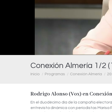
Conexión Almería 1/2 (
Estás aquí:
Inicio
Programas
Conexión Almería
20
Rodrigo Alonso (Vox) en Conexión
En el duodécimo día de la campaña electoral
entrevista dinámica con periodistas Marisa R