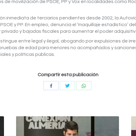
s de movilización de PSOE, PP y Vox en localidades como Roq
ión inmediata de terciarios pendientes desde 2002, la Autov
SOE y PP. En empleo, denuncia el ‘maquillaje estadístico’ del
r privado y bajadas fiscales para aumentar el poder adquisitiv
stingue entre legal y ilegal, abogando por expulsiones de irre
 pruebas de edad para menores no acompañados y sanciones 
les y políticas públicas.
Compartir esta publicación
Compartir
Compartir
Compartir
con
con
con
Twitter
WhatsApp
Facebook