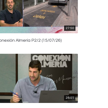
27:50
onexión Almería P2/2 (15/07/26)
28:01