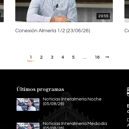
29:55
Conexión Almería 1/2 (23/06/26)
C
1
2
3
4
5
…
16
Últimos programas
Noticias Interalmería Noche
(05/08/26)
E
Noticias Interalmería Mediodía
A
(05/08/26)