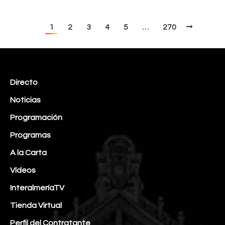
1
2
3
4
5
…
270
Directo
Noticias
Programación
Programas
A la Carta
Vídeos
InteralmeríaTV
Tienda Virtual
Perfil del Contratante