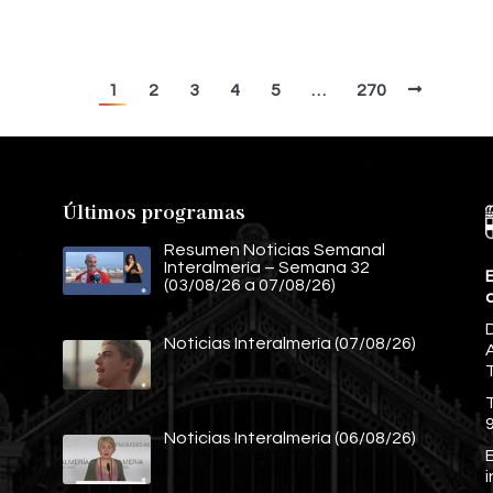
1
2
3
4
5
…
270
Últimos programas
Resumen Noticias Semanal
Interalmería – Semana 32
E
(03/08/26 a 07/08/26)
Noticias Interalmería (07/08/26)
A
Noticias Interalmería (06/08/26)
E