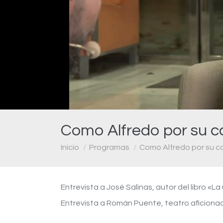
Como Alfredo por su c
Estás aquí:
Inicio
Programas
Como Alfredo por su c
Entrevista a José Salinas, autor del libro «La
Entrevista a Román Puente, teatro aficiona