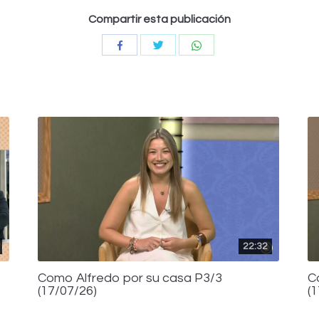
Compartir esta publicación
Compartir
Compartir
Compartir
con
con
con
Twitter
WhatsApp
Facebook
22:32
Como Alfredo por su casa P3/3
C
(17/07/26)
(