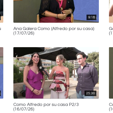
9:18
u
Ana Galera Como (Alfredo por su casa)
G
(17/07/26)
(
25:30
Como Alfredo por su casa P2/3
C
(16/07/26)
(