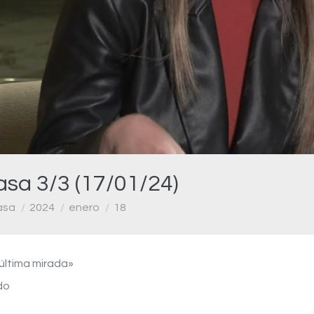
Video
asa 3/3 (17/01/24)
asa
2024
enero
18
 última mirada»
do