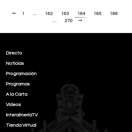
1
…
162
163
164
165
166
…
270
Directo
Noticias
Programación
Programas
A la Carta
Vídeos
InteralmeríaTV
Tienda Virtual