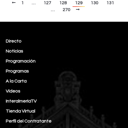
1
…
127
128
129
130
131
…
270
Directo
Noticias
Programación
Programas
A la Carta
Vídeos
InteralmeríaTV
Tienda Virtual
Perfil del Contratante