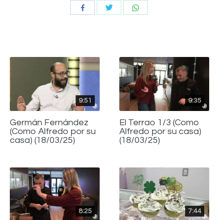
Compartir
Compartir
Compartir
con
con
con
Twitter
WhatsApp
Facebook
9:51
9:35
Germán Fernández
El Terrao 1/3 (Como
(Como Alfredo por su
Alfredo por su casa)
casa) (18/03/25)
(18/03/25)
8:25
7:44