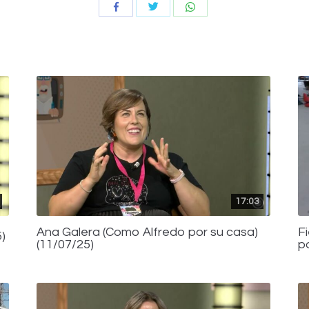
Compartir
Compartir
Compartir
con
con
con
Twitter
WhatsApp
Facebook
17:03
Ana Galera (Como Alfredo por su casa)
F
)
(11/07/25)
p