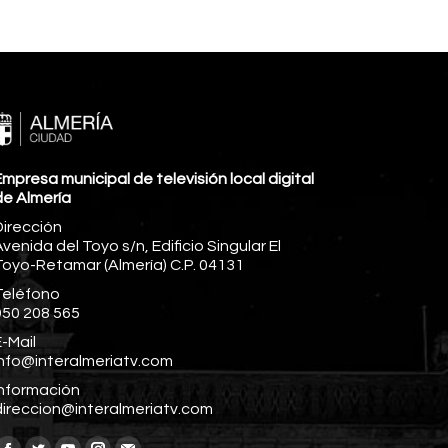
mpresa municipal de televisión local digital
de Almería
Dirección
venida del Toyo s/n, Edificio Singular El
Toyo-Retamar (Almería) C.P. 04131
Teléfono
950 208 565
-Mail
info@interalmeriatv.com
Información
direccion@interalmeriatv.com
Encuéntranos en: