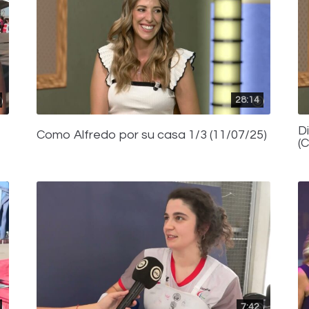
28:14
D
Como Alfredo por su casa 1/3 (11/07/25)
(
7:42