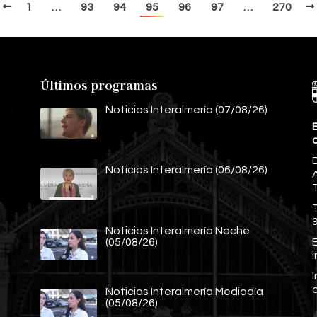
1
…
93
94
95
96
97
…
270
Últimos programas
Noticias Interalmería (07/08/26)
E
Noticias Interalmería (06/08/26)
A
Noticias Interalmería Noche
E
(05/08/26)
Noticias Interalmería Mediodía
(05/08/26)