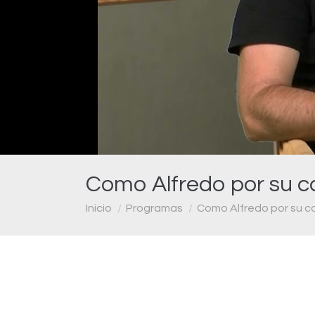
Como Alfredo por su c
Estás aquí:
Inicio
Programas
Como Alfredo por su c