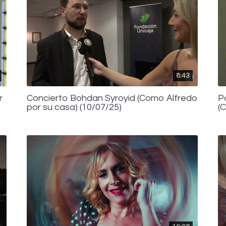
8:43
r
Concierto Bohdan Syroyid (Como Alfredo
P
por su casa) (10/07/25)
(