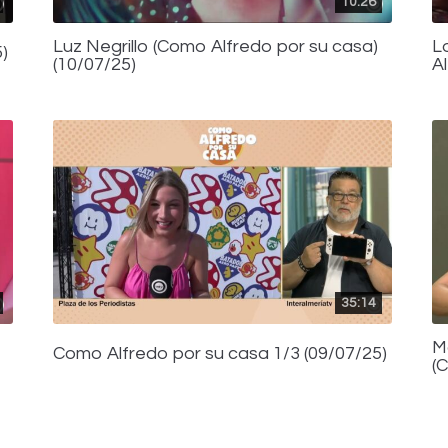
10:26
Luz Negrillo (Como Alfredo por su casa)
L
)
(10/07/25)
A
35:14
M
Como Alfredo por su casa 1/3 (09/07/25)
(