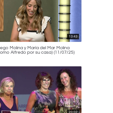
13:43
iego Molina y María del Mar Molina
Como Alfredo por su casa) (11/07/25)
20:02