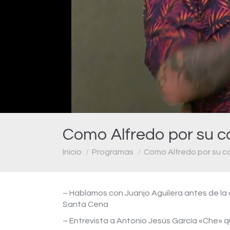
Como Alfredo por su c
Estás aquí:
Inicio
Programas
Como Alfredo por su c
– Hablamos con Juanjo Aguilera antes de la c
Santa Cena
– Entrevista a Antonio Jesús García «Che» qu