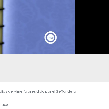
ías de Almería presidido por el Señor de la
llac»