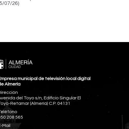
15/07/26)
mpresa municipal de televisión local digital
de Almería
Dirección
venida del Toyo s/n, Edificio Singular El
Toyo-Retamar (Almería) C.P. 04131
Teléfono
950 208 565
-Mail