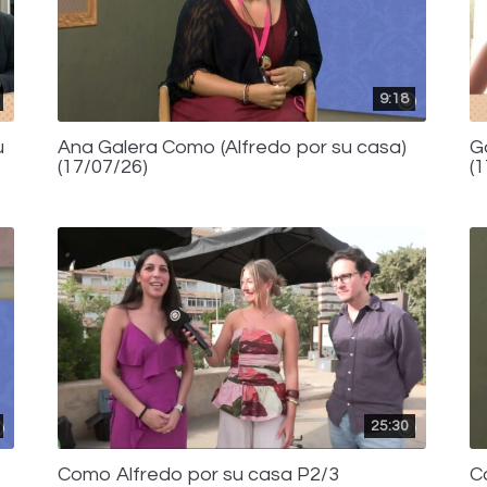
9:18
u
Ana Galera Como (Alfredo por su casa)
G
(17/07/26)
(
25:30
Como Alfredo por su casa P2/3
C