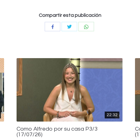
Compartir esta publicación
Compartir
Compartir
Compartir
con
con
con
Twitter
WhatsApp
Facebook
22:32
Como Alfredo por su casa P3/3
C
(17/07/26)
(