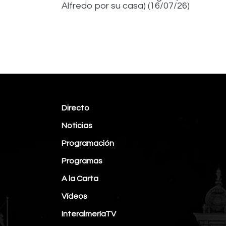
Alfredo por su casa) (16/07/26)
Directo
Noticias
Programación
Programas
A la Carta
Vídeos
InteralmeríaTV