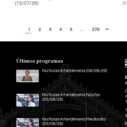
(15/07/26)
(
1
2
3
4
5
…
270
Últimos programas
Noticias Interalmería (06/08/26)
E
Noticias Interalmería Noche
A
(05/08/26)
Noticias Interalmería Mediodía
E
(05/08/26)