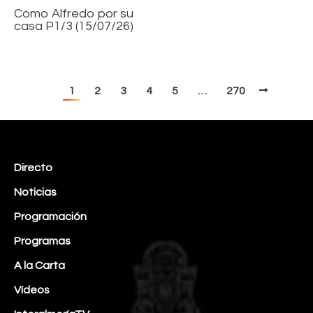
Como Alfredo por su
casa P1/3 (15/07/26)
1
2
3
4
5
…
270
Directo
Noticias
Programación
Programas
A la Carta
Vídeos