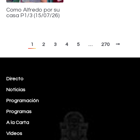
Como Alfredo por su
casa P1/3 (15/07/26)
1
2
3
4
5
…
270
Directo
Noticias
Programación
Programas
A la Carta
Vídeos