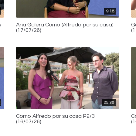
9:18
u
Ana Galera Como (Alfredo por su casa)
G
(17/07/26)
(
25:30
Como Alfredo por su casa P2/3
C
(16/07/26)
(