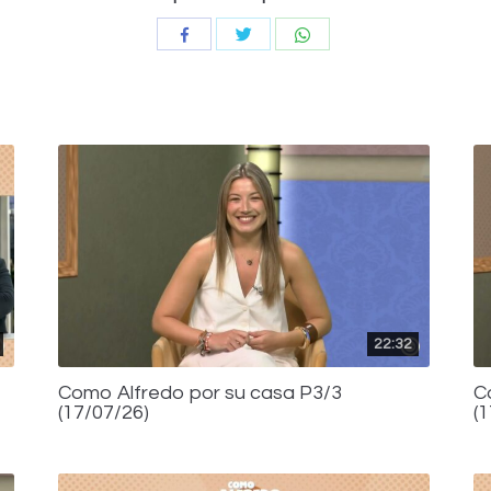
Compartir
Compartir
Compartir
con
con
con
Twitter
WhatsApp
Facebook
22:32
Como Alfredo por su casa P3/3
C
(17/07/26)
(