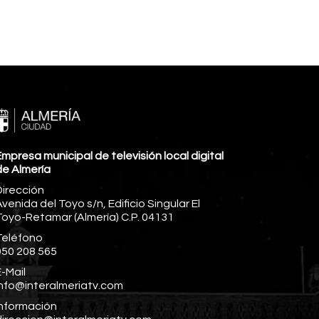
mpresa municipal de televisión local digital
de Almería
Dirección
venida del Toyo s/n, Edificio Singular El
Toyo-Retamar (Almería) C.P. 04131
Teléfono
950 208 565
-Mail
info@interalmeriatv.com
Información