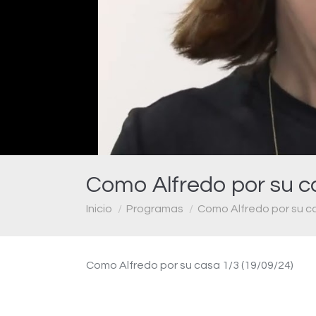
Como Alfredo por su c
Estás aquí:
Inicio
Programas
Como Alfredo por su c
Como Alfredo por su casa 1/3 (19/09/24)