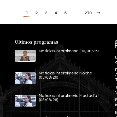
1
2
3
4
5
…
270
Últimos programas
Noticias Interalmería (06/08/26)
E
Noticias Interalmería Noche
A
(05/08/26)
Noticias Interalmería Mediodía
E
(05/08/26)