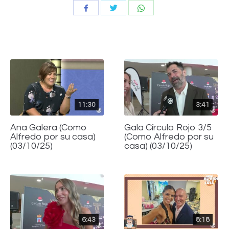
Compartir
Compartir
Compartir
con
con
con
Twitter
WhatsApp
Facebook
11:30
3:41
Ana Galera (Como
Gala Círculo Rojo 3/5
Alfredo por su casa)
(Como Alfredo por su
(03/10/25)
casa) (03/10/25)
6:43
8:18