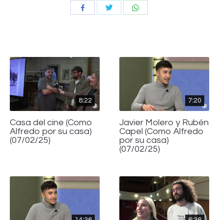
Compartir
Compartir
Compartir
con
con
con
Twitter
WhatsApp
Facebook
8:22
7:20
Casa del cine (Como
Javier Molero y Rubén
Alfredo por su casa)
Capel (Como Alfredo
(07/02/25)
por su casa)
(07/02/25)
14:36
6:36