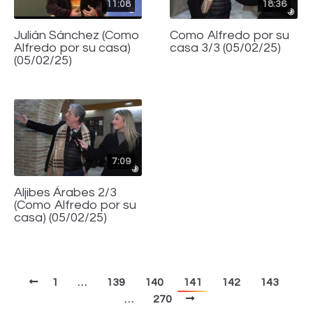
11:08
18:36
Julián Sánchez (Como
Como Alfredo por su
Alfredo por su casa)
casa 3/3 (05/02/25)
(05/02/25)
7:09
Aljibes Árabes 2/3
(Como Alfredo por su
casa) (05/02/25)
1
…
139
140
141
142
143
…
270