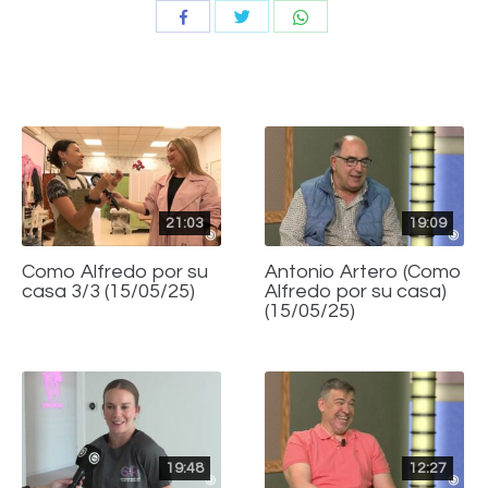
Compartir
Compartir
Compartir
con
con
con
Twitter
WhatsApp
Facebook
21:03
19:09
Como Alfredo por su
Antonio Artero (Como
casa 3/3 (15/05/25)
Alfredo por su casa)
(15/05/25)
19:48
12:27