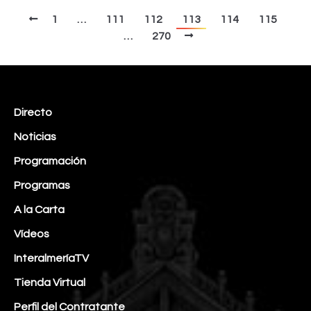
1
…
111
112
113
114
115
…
270
Directo
Noticias
Programación
Programas
A la Carta
Vídeos
InteralmeríaTV
Tienda Virtual
Perfil del Contratante