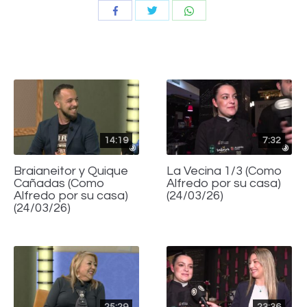
Compartir
Compartir
Compartir
con
con
con
Twitter
WhatsApp
Facebook
14:19
7:32
Braianeitor y Quique
La Vecina 1/3 (Como
Cañadas (Como
Alfredo por su casa)
Alfredo por su casa)
(24/03/26)
(24/03/26)
25:29
23:36