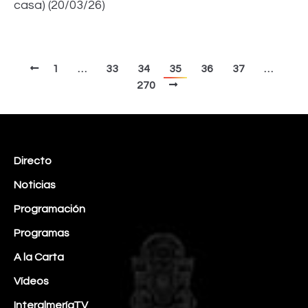
casa) (20/03/26)
1
…
33
34
35
36
37
…
270
Directo
Noticias
Programación
Programas
A la Carta
Vídeos
InteralmeríaTV