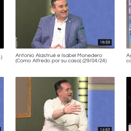
16:33
Antonio Alastrué e Isabel Monedero
A
)
(Como Alfredo por su casa) (29/04/24)
c
13:57