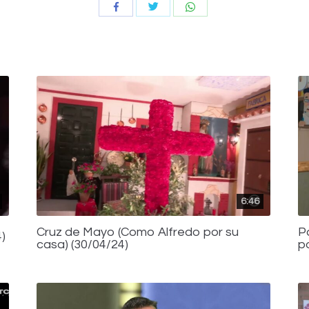
Compartir
Compartir
Compartir
con
con
con
Twitter
WhatsApp
Facebook
6:46
Cruz de Mayo (Como Alfredo por su
P
)
casa) (30/04/24)
p