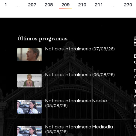
1
…
207
208
209
210
211
…
270
Últimos programas
Noticias Interalmería (07/08/26)
E
Noticias Interalmería (06/08/26)
A
Noticias Interalmería Noche
E
(05/08/26)
Noticias Interalmería Mediodía
(05/08/26)