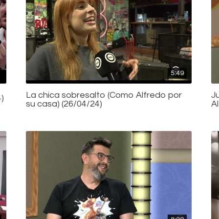
5:49
La chica sobresalto (Como Alfredo por
J
)
su casa) (26/04/24)
A