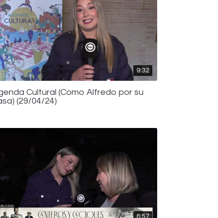
9:32
genda Cultural (Como Alfredo por su
asa) (29/04/24)
6:57