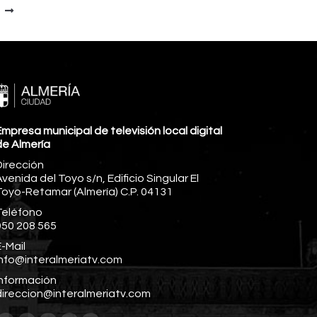
mpresa municipal de televisión local digital
de Almería
Dirección
venida del Toyo s/n, Edificio Singular El
Toyo-Retamar (Almería) C.P. 04131
Teléfono
950 208 565
-Mail
info@interalmeriatv.com
Información
direccion@interalmeriatv.com