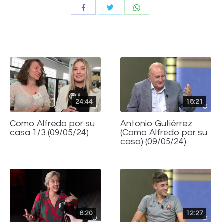
Compartir
Compartir
Compartir
con
con
con
Twitter
WhatsApp
Facebook
24:44
18:21
Como Alfredo por su
Antonio Gutiérrez
casa 1/3 (09/05/24)
(Como Alfredo por su
casa) (09/05/24)
6:20
12:27