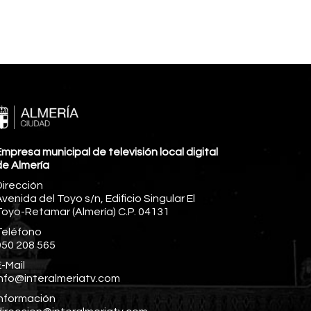
mpresa municipal de televisión local digital
de Almería
Dirección
venida del Toyo s/n, Edificio Singular El
Toyo-Retamar (Almería) C.P. 04131
Teléfono
950 208 565
-Mail
info@interalmeriatv.com
Información