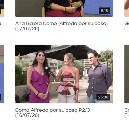
9:18
u
Ana Galera Como (Alfredo por su casa)
G
(17/07/26)
(
25:30
Como Alfredo por su casa P2/3
C
(16/07/26)
(