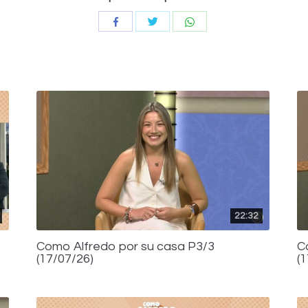
Compartir
Compartir
Compartir
con
con
con
Twitter
WhatsApp
Facebook
22:32
Como Alfredo por su casa P3/3
C
(17/07/26)
(