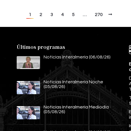
1
2
3
4
5
…
270
Últimos programas
Noticias Interalmería (06/08/26)
E
Noticias Interalmería Noche
A
(05/08/26)
Noticias Interalmería Mediodía
E
(05/08/26)