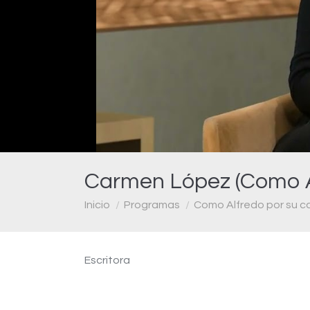
Carmen López (Como Al
Estás aquí:
Inicio
Programas
Como Alfredo por su c
Escritora