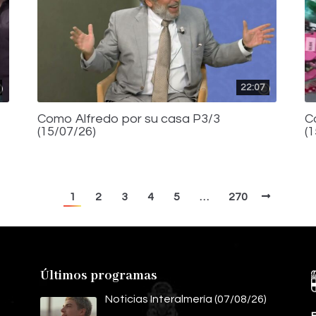
22:07
Como Alfredo por su casa P3/3
C
(15/07/26)
(
1
2
3
4
5
…
270
Últimos programas
Noticias Interalmería (07/08/26)
E