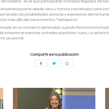
 de madera”, en el que participarán invitados llegados de Sevi
enseñanza parte desde cero y trata la castañuela como inst
a destacado las posibilidades sonoras y expresivas del instru
o más allá del característico “riarriapista”.
derivado en un momento distendido cuando Mónica ha invitado 
de interpretar marchas cofrades el próximo curso. La artista
nto ancestral.
Compartir esta publicación
Compartir
Compartir
Compartir
con
con
con
Twitter
WhatsApp
Facebook