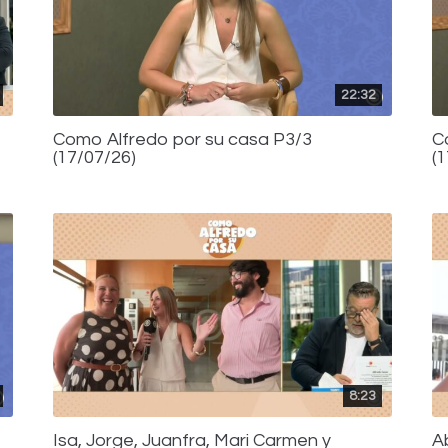
22:32
Como Alfredo por su casa P3/3
C
(17/07/26)
(
8:23
Isa, Jorge, Juanfra, Mari Carmen y
A