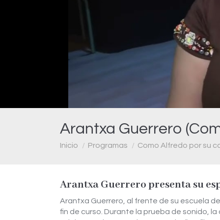
Arantxa Guerrero (Como
Estás aquí:
Inicio
Programas
Como Alfredo por su c
Arantxa Guerrero presenta su es
Arantxa Guerrero, al frente de su escuela de
fin de curso. Durante la prueba de sonido, la