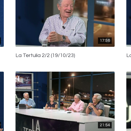
17:58
La Tertulia 2/2 (19/10/23)
La
21:54