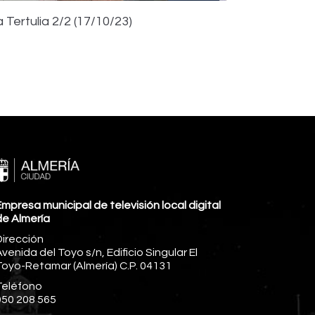
 Tertulia 2/2 (17/10/23)
mpresa municipal de televisión local digital
de Almería
Dirección
venida del Toyo s/n, Edificio Singular El
Toyo-Retamar (Almería) C.P. 04131
Teléfono
950 208 565