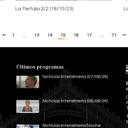
La Tertulia 2/2 (18/10/23)
La
1
…
13
14
15
16
17
…
71
Últimos programas
Noticias Interalmería (07/08/26)
E
Noticias Interalmería (06/08/26)
A
Noticias Interalmería Noche