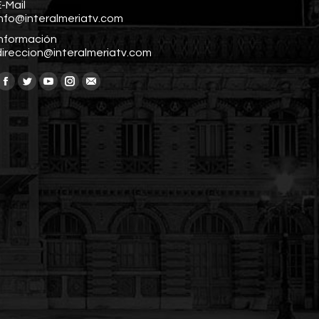
-Mail
info@interalmeriatv.com
Información
direccion@interalmeriatv.com
Encuéntranos en:
Facebook
Twitter
YouTube
Instagram
Mail