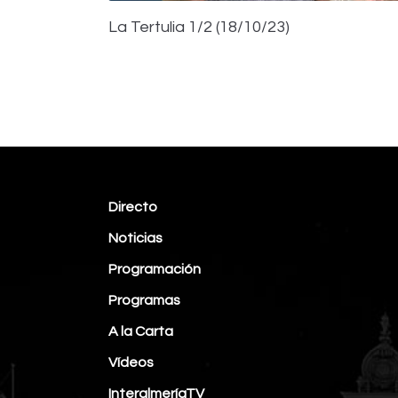
La Tertulia 1/2 (18/10/23)
Directo
Noticias
Programación
Programas
A la Carta
Vídeos
InteralmeríaTV