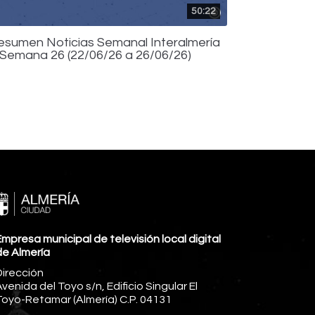
50:22
esumen Noticias Semanal Interalmería
 Semana 26 (22/06/26 a 26/06/26)
mpresa municipal de televisión local digital
de Almería
Dirección
venida del Toyo s/n, Edificio Singular El
Toyo-Retamar (Almería) C.P. 04131