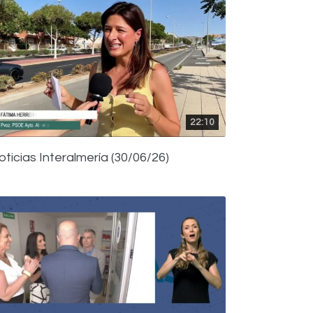
22:10
oticias Interalmería (30/06/26)