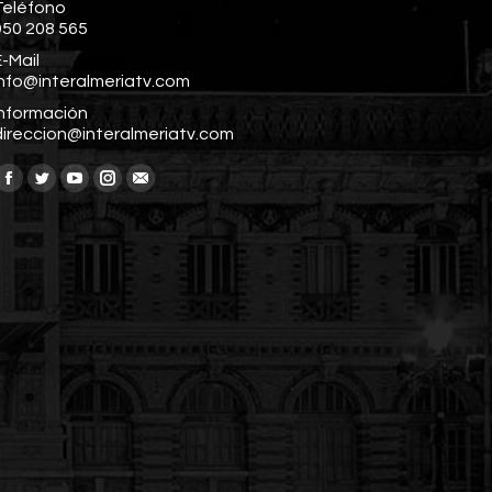
Teléfono
950 208 565
-Mail
info@interalmeriatv.com
Información
direccion@interalmeriatv.com
Encuéntranos en:
Facebook
Twitter
YouTube
Instagram
Mail