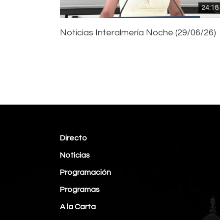
24:18
Noticias Interalmería Noche (29/06/26)
Directo
Noticias
Programación
Programas
A la Carta