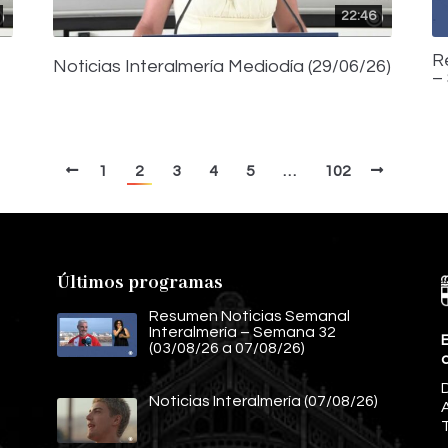
22:46
R
Noticias Interalmería Mediodía (29/06/26)
–
1
2
3
4
5
…
102
Últimos programas
Resumen Noticias Semanal
Interalmería – Semana 32
E
(03/08/26 a 07/08/26)
Noticias Interalmería (07/08/26)
A