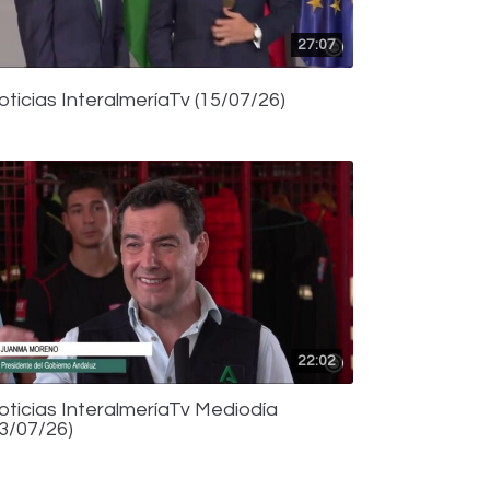
27:07
oticias InteralmeríaTv (15/07/26)
22:02
oticias InteralmeríaTv Mediodía
13/07/26)