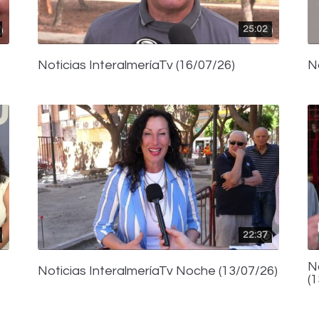
25:02
Noticias InteralmeríaTv (16/07/26)
N
22:37
N
Noticias InteralmeríaTv Noche (13/07/26)
(