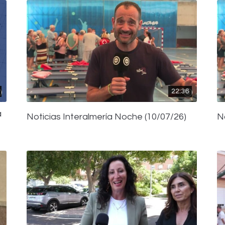
22:36
a
Noticias Interalmería Noche (10/07/26)
N