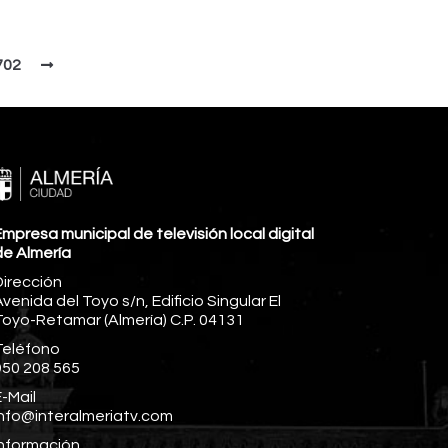
702
mpresa municipal de televisión local digital
de Almería
Dirección
venida del Toyo s/n, Edificio Singular El
Toyo-Retamar (Almería) C.P. 04131
Teléfono
950 208 565
-Mail
info@interalmeriatv.com
Información