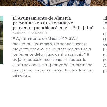
El Ayuntamiento de Almería
E
presentará en dos semanas el
l
proyecto que ubicará en el ’18 de julio’
No
Noticias
18/02/2009
El
El Ayuntamiento de Almería (PP-GIAL)
(T
presentará en un plazo de dos semanas el
se
proyecto con el que cual pretende dar uso a
ho
los terrenos del antiguo centro sanitario '18
ha
de julio', los cuales son compartidos con la
lo
Junta de Andalucía, quien ya ha determinado
An
que ubicará en la zona un centro de atención
p
primaria y…