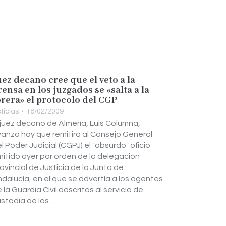
uez decano cree que el veto a la
rensa en los juzgados se «salta a la
orera» el protocolo del CGP
ticias
18/02/2009
 juez decano de Almería, Luis Columna,
anzó hoy que remitirá al Consejo General
l Poder Judicial (CGPJ) el "absurdo" oficio
itido ayer por orden de la delegación
ovincial de Justicia de la Junta de
dalucía, en el que se advertía a los agentes
 la Guardia Civil adscritos al servicio de
stodia de los…