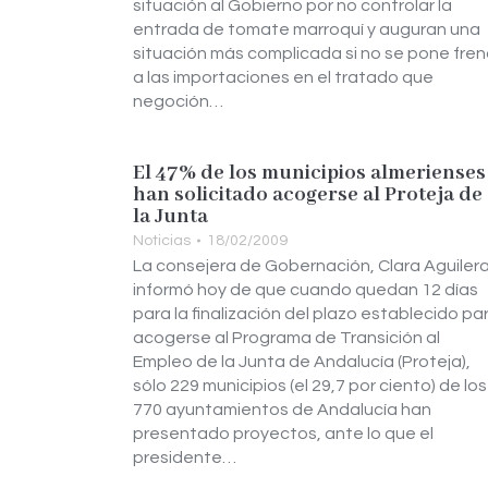
situación al Gobierno por no controlar la
entrada de tomate marroquí y auguran una
situación más complicada si no se pone fre
a las importaciones en el tratado que
negoción…
El 47% de los municipios almerienses
han solicitado acogerse al Proteja de
la Junta
Noticias
18/02/2009
La consejera de Gobernación, Clara Aguilera
informó hoy de que cuando quedan 12 días
para la finalización del plazo establecido pa
acogerse al Programa de Transición al
Empleo de la Junta de Andalucía (Proteja),
sólo 229 municipios (el 29,7 por ciento) de los
770 ayuntamientos de Andalucía han
presentado proyectos, ante lo que el
presidente…