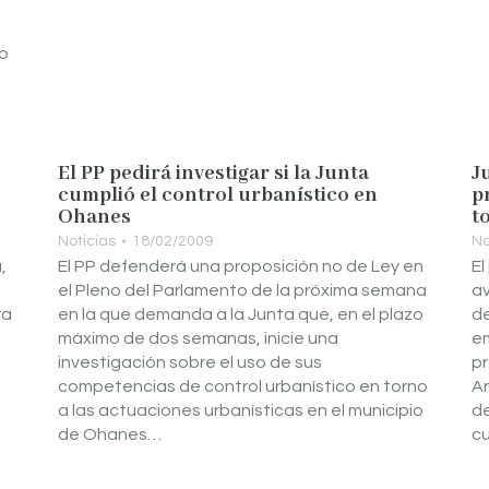
no
El PP pedirá investigar si la Junta
J
cumplió el control urbanístico en
p
Ohanes
t
Noticias
18/02/2009
No
,
El PP defenderá una proposición no de Ley en
El
el Pleno del Parlamento de la próxima semana
av
ra
en la que demanda a la Junta que, en el plazo
de
máximo de dos semanas, inicie una
em
investigación sobre el uso de sus
pr
competencias de control urbanístico en torno
An
a las actuaciones urbanísticas en el municipio
de
de Ohanes…
cu