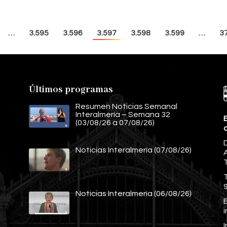
…
3.595
3.596
3.597
3.598
3.599
…
3
Últimos programas
Resumen Noticias Semanal
Interalmería – Semana 32
E
(03/08/26 a 07/08/26)
Noticias Interalmería (07/08/26)
A
Noticias Interalmería (06/08/26)
E